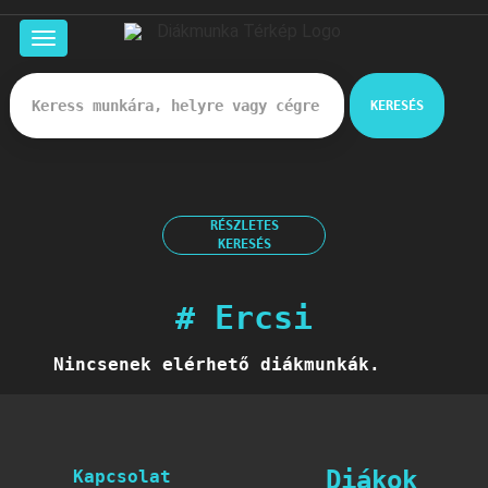
Főoldal
Munkák
KERESÉS
Cégek
Rólunk
RÉSZLETES
Belépés
KERESÉS
# Ercsi
Regisztráció
Nincsenek elérhető diákmunkák.
Diákok
Kapcsolat