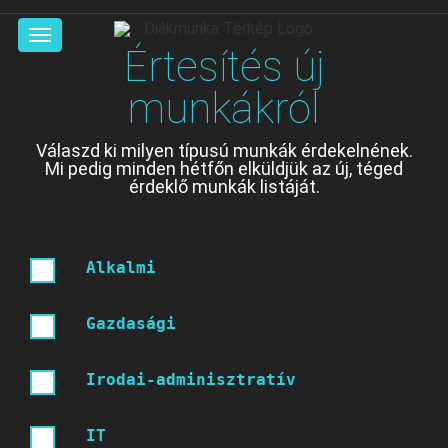
Főoldal
Munkák
Értesítés új
munkákról
Cégek
Válaszd ki milyen típusú munkák érdekelnének.
Mi pedig minden hétfőn elküldjük az új, téged
Rólunk
érdeklő munkák listáját.
Belépés
Alkalmi
Regisztráció
Gazdasági
Irodai-adminisztratív
IT