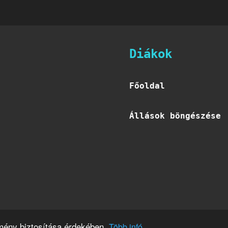
Diákok
Főoldal
Állások böngészése
lmény biztosítása érdekében.
Több infó