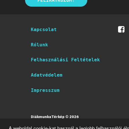
FELIRATKOZOM!
Kapcsolat
Rólunk
Felhasználási Feltételek
Adatvédelem
Impresszum
DiákmunkaTérkép © 2026
A weboldal cookie-kat használ a legjobb felhasználói é